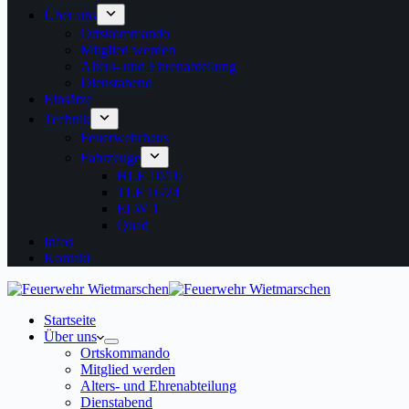
Über uns
Ortskommando
Mitglied werden
Alters- und Ehrenabteilung
Dienstabend
Einsätze
Technik
Feuerwehrhaus
Fahrzeuge
HLF 10/10
TLF 16/24
ELW 1
Quad
Infos
Kontakt
Startseite
Über uns
Ortskommando
Mitglied werden
Alters- und Ehrenabteilung
Dienstabend