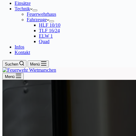
Einsätze
Technik
Feuerwehrhaus
Fahrzeuge
HLF 10/10
TLF 16/24
ELW 1
Quad
Infos
Kontakt
Suchen
Menü
Menü