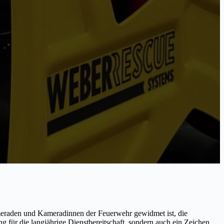
ameraden und Kameradinnen der Feuerwehr gewidmet ist, die
g für die langjährige Dienstbereitschaft, sondern auch ein Zeichen