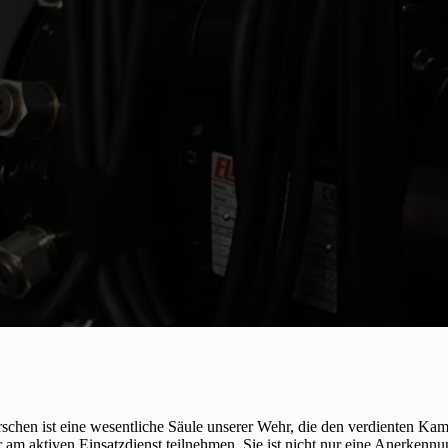
rschen ist eine wesentliche Säule unserer Wehr, die den verdienten K
am aktiven Einsatzdienst teilnehmen. Sie ist nicht nur eine Anerkennun