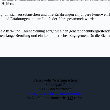
 Helfern.
ßig, um sich auszutauschen und ihre Erfahrungen an jüngere Feuerwehrl
n und Erfahrungen, die im Laufe der Jahre gesammelt wurden.
 Alters- und Ehrenabteilung sorgt für einen generationenübergreifend
ebenslange Berufung und ein kontinuierliches Engagement für die Siche
Feuerwehr Wietmarschen
Schoolpatt 7
49835 Wietmarschen
info@feuerwehr-wietmarschen.de
Im Notfall bitte immer die
112
rufen!