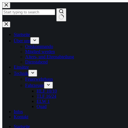
Zum
Inhalt
springen
Keine
Ergebnisse
Startseite
Über uns
Ortskommando
Mitglied werden
Alters- und Ehrenabteilung
Dienstabend
Einsätze
Technik
Feuerwehrhaus
Fahrzeuge
HLF 10/10
TLF 16/24
ELW 1
Quad
Infos
Kontakt
Startseite