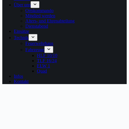
Über uns
Ortskommando
Mitglied werden
Alters- und Ehrenabteilung
Dienstabend
Einsätze
Technik
Feuerwehrhaus
Fahrzeuge
HLF 10/10
TLF 16/24
ELW 1
Quad
Infos
Kontakt