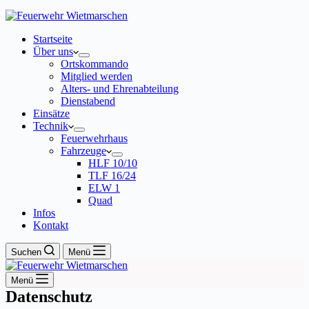
Startseite
Über uns
Ortskommando
Mitglied werden
Alters- und Ehrenabteilung
Dienstabend
Einsätze
Technik
Feuerwehrhaus
Fahrzeuge
HLF 10/10
TLF 16/24
ELW 1
Quad
Infos
Kontakt
Suchen
Menü
Menü
Datenschutz