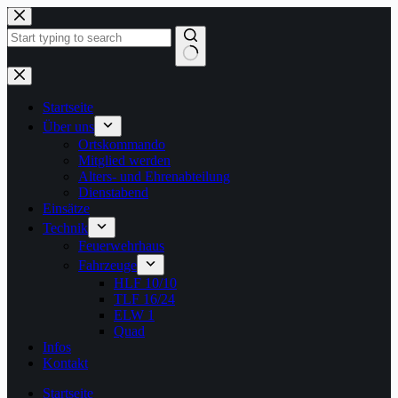
Zum
Inhalt
springen
Keine
Ergebnisse
Startseite
Über uns
Ortskommando
Mitglied werden
Alters- und Ehrenabteilung
Dienstabend
Einsätze
Technik
Feuerwehrhaus
Fahrzeuge
HLF 10/10
TLF 16/24
ELW 1
Quad
Infos
Kontakt
Startseite