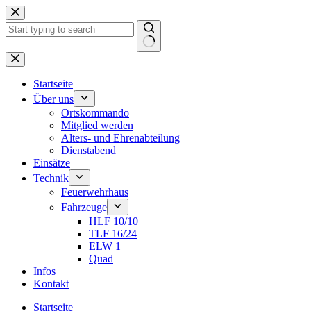
Zum
Inhalt
springen
Keine
Ergebnisse
Startseite
Über uns
Ortskommando
Mitglied werden
Alters- und Ehrenabteilung
Dienstabend
Einsätze
Technik
Feuerwehrhaus
Fahrzeuge
HLF 10/10
TLF 16/24
ELW 1
Quad
Infos
Kontakt
Startseite