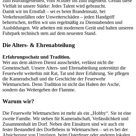
zum Büroangestellten, vom Schüler bis zum Ingenieur. Genau diese
Vielfalt ist unsere Stärke: Jedes Talent wird gebraucht.
Damit wir im Ernstfall – sei es beim Brandeinsatz, bei
Verkehrsunfällen oder Unwetterschäden – jeden Handgriff
beherrschen, treffen wir uns regelmäßig zu Dienstabenden und
Ausbildungen. Wir arbeiten mit modernem Gerät und halten unseren
Fuhrpark technisch stets auf dem neuesten Stand.
Die Alters- & Ehrenabteilung
Erfahrungsschatz und Tradition.
Wer aus dem aktiven Dienst ausscheidet, verlässt nicht die
Gemeinschaft. Unsere Alters- und Ehrenabteilung unterstützt die
Feuerwehr weiterhin mit Rat, Tat und ihrer Erfahrung. Sie pflegen
die Kameradschaft und die Geschichte der Feuerwehr
Wietmarschen. Denn Tradition ist nicht das Halten der Asche,
sondern das Weitergeben der Flamme.
Warum wir?
Die Feuerwehr Wietmarschen ist mehr als ein „Hobby“. Sie ist eine
zweite Familie. Wir stehen für Kameradschaft, Verlässlichkeit und
Zusammenhalt im Dorf. Neben den Einsätzen sind wir auch ein
fester Bestandteil des Dorflebens in Wietmarschen – sei es bei der
Absicherung von Umzügen, beim Osterfeuer oder anderen lokalen