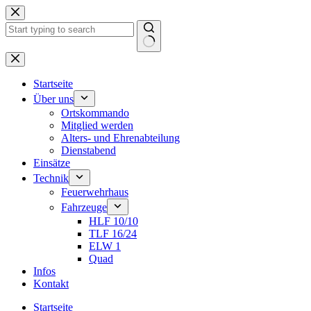
Zum
Inhalt
springen
Keine
Ergebnisse
Startseite
Über uns
Ortskommando
Mitglied werden
Alters- und Ehrenabteilung
Dienstabend
Einsätze
Technik
Feuerwehrhaus
Fahrzeuge
HLF 10/10
TLF 16/24
ELW 1
Quad
Infos
Kontakt
Startseite