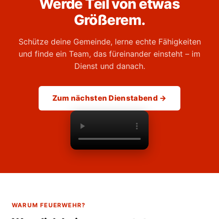
Werde Teil von etwas
Größerem.
Schütze deine Gemeinde, lerne echte Fähigkeiten
und finde ein Team, das füreinander einsteht – im
Dienst und danach.
Zum nächsten Dienstabend →
WARUM FEUERWEHR?