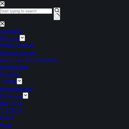
Zum
Inhalt
springen
Keine
Ergebnisse
Startseite
Über uns
Ortskommando
Mitglied werden
Alters- und Ehrenabteilung
Dienstabend
Einsätze
Technik
Feuerwehrhaus
Fahrzeuge
HLF 10/10
TLF 16/24
ELW 1
Quad