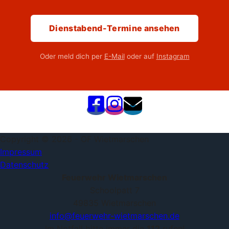
Dienstabend-Termine ansehen
Oder meld dich per
E-Mail
oder auf
Instagram
Copyright © 2026 - OF Wietmarschen
Impressum
Datenschutz
Feuerwehr Wietmarschen
Schoolpatt 7
49835 Wietmarschen
info@feuerwehr-wietmarschen.de
Im Notfall bitte immer die
112
rufen!