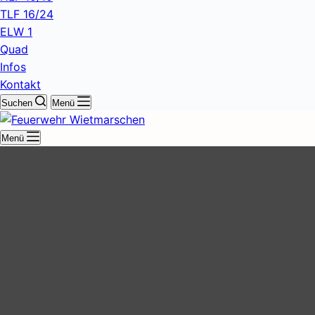
TLF 16/24
ELW 1
Quad
Infos
Kontakt
Suchen
Menü
Menü