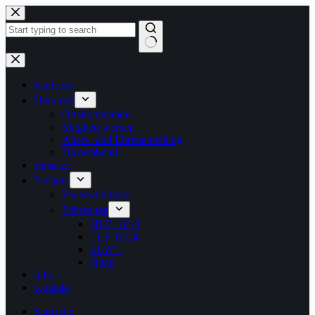
Zum
Inhalt
springen
Keine
Ergebnisse
Startseite
Über uns
Ortskommando
Mitglied werden
Alters- und Ehrenabteilung
Dienstabend
Einsätze
Technik
Feuerwehrhaus
Fahrzeuge
HLF 10/10
TLF 16/24
ELW 1
Quad
Infos
Kontakt
Startseite