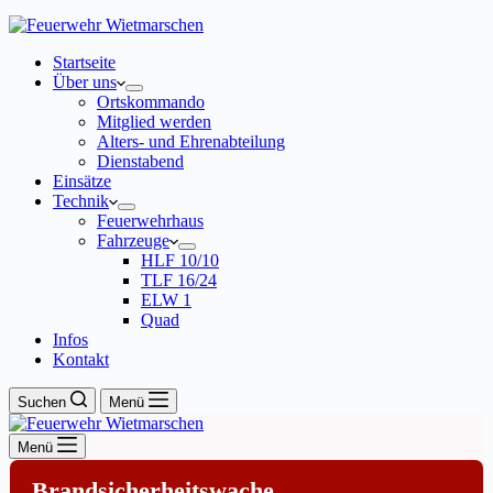
Startseite
Über uns
Ortskommando
Mitglied werden
Alters- und Ehrenabteilung
Dienstabend
Einsätze
Technik
Feuerwehrhaus
Fahrzeuge
HLF 10/10
TLF 16/24
ELW 1
Quad
Infos
Kontakt
Suchen
Menü
Menü
Brandsicherheitswache