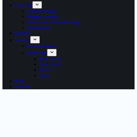
Über uns
Ortskommando
Mitglied werden
Alters- und Ehrenabteilung
Dienstabend
Einsätze
Technik
Feuerwehrhaus
Fahrzeuge
HLF 10/10
TLF 16/24
ELW 1
Quad
Infos
Kontakt