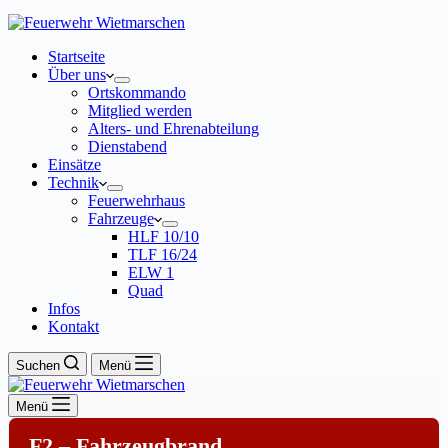
Startseite
Über uns
Ortskommando
Mitglied werden
Alters- und Ehrenabteilung
Dienstabend
Einsätze
Technik
Feuerwehrhaus
Fahrzeuge
HLF 10/10
TLF 16/24
ELW 1
Quad
Infos
Kontakt
Suchen
Menü
Menü
F2 – Fahrzeugbrand