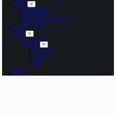
Über uns
Ortskommando
Mitglied werden
Alters- und Ehrenabteilung
Dienstabend
Einsätze
Technik
Feuerwehrhaus
Fahrzeuge
HLF 10/10
TLF 16/24
ELW 1
Quad
Infos
Kontakt