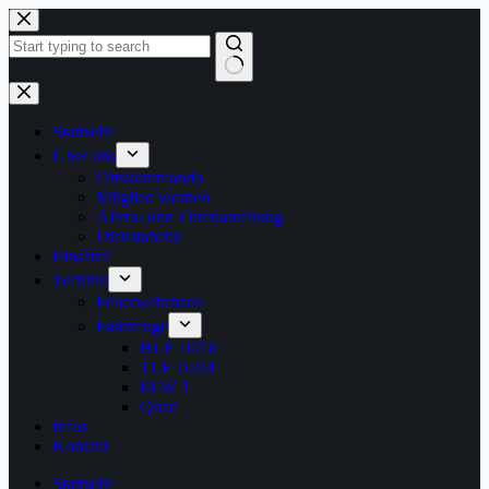
Zum
Inhalt
springen
Keine
Ergebnisse
Startseite
Über uns
Ortskommando
Mitglied werden
Alters- und Ehrenabteilung
Dienstabend
Einsätze
Technik
Feuerwehrhaus
Fahrzeuge
HLF 10/10
TLF 16/24
ELW 1
Quad
Infos
Kontakt
Startseite