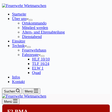
Startseite
Über uns
Ortskommando
Mitglied werden
Alters- und Ehrenabteilung
Dienstabend
Einsätze
Technik
Feuerwehrhaus
Fahrzeuge
HLF 10/10
TLF 16/24
ELW 1
Quad
Infos
Kontakt
Suchen
Menü
Menü
F2 BMA