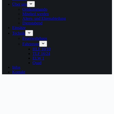
Über uns
Ortskommando
Mitglied werden
Alters- und Ehrenabteilung
Dienstabend
Einsätze
Technik
Feuerwehrhaus
Fahrzeuge
HLF 10/10
TLF 16/24
ELW 1
Quad
Infos
Kontakt