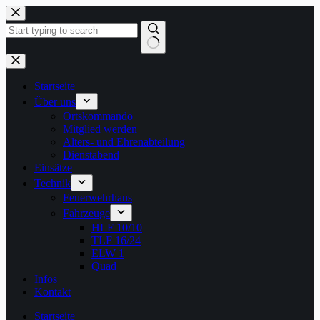
Zum
Inhalt
springen
Keine
Ergebnisse
Startseite
Über uns
Ortskommando
Mitglied werden
Alters- und Ehrenabteilung
Dienstabend
Einsätze
Technik
Feuerwehrhaus
Fahrzeuge
HLF 10/10
TLF 16/24
ELW 1
Quad
Infos
Kontakt
Startseite