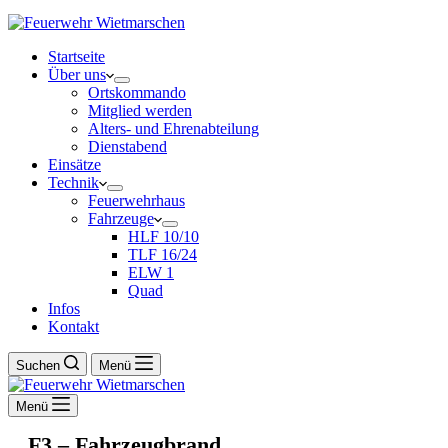
Startseite
Über uns
Ortskommando
Mitglied werden
Alters- und Ehrenabteilung
Dienstabend
Einsätze
Technik
Feuerwehrhaus
Fahrzeuge
HLF 10/10
TLF 16/24
ELW 1
Quad
Infos
Kontakt
Suchen
Menü
Menü
F3 – Fahrzeugbrand