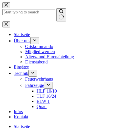
Zum
Inhalt
springen
Keine
Ergebnisse
Startseite
Über uns
Ortskommando
Mitglied werden
Alters- und Ehrenabteilung
Dienstabend
Einsätze
Technik
Feuerwehrhaus
Fahrzeuge
HLF 10/10
TLF 16/24
ELW 1
Quad
Infos
Kontakt
Startseite