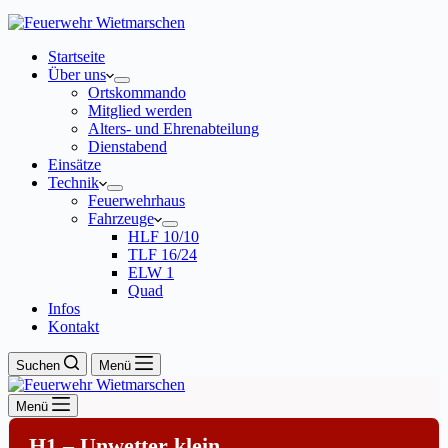
Startseite
Über uns
Ortskommando
Mitglied werden
Alters- und Ehrenabteilung
Dienstabend
Einsätze
Technik
Feuerwehrhaus
Fahrzeuge
HLF 10/10
TLF 16/24
ELW 1
Quad
Infos
Kontakt
Suchen
Menü
Menü
H1 – Unwetter klein