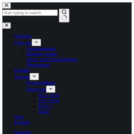
Zum
Inhalt
springen
Keine
Ergebnisse
Startseite
Über uns
Ortskommando
Mitglied werden
Alters- und Ehrenabteilung
Dienstabend
Einsätze
Technik
Feuerwehrhaus
Fahrzeuge
HLF 10/10
TLF 16/24
ELW 1
Quad
Infos
Kontakt
Startseite