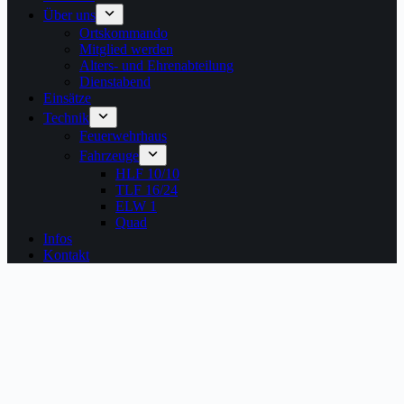
Über uns
Ortskommando
Mitglied werden
Alters- und Ehrenabteilung
Dienstabend
Einsätze
Technik
Feuerwehrhaus
Fahrzeuge
HLF 10/10
TLF 16/24
ELW 1
Quad
Infos
Kontakt