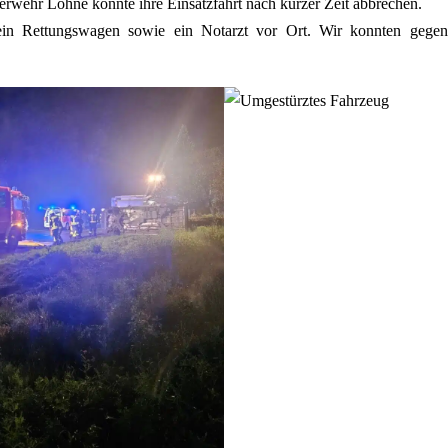
uerwehr Lohne konnte ihre Einsatzfahrt nach kurzer Zeit abbrechen.
ein Rettungswagen sowie ein Notarzt vor Ort. Wir konnten gege