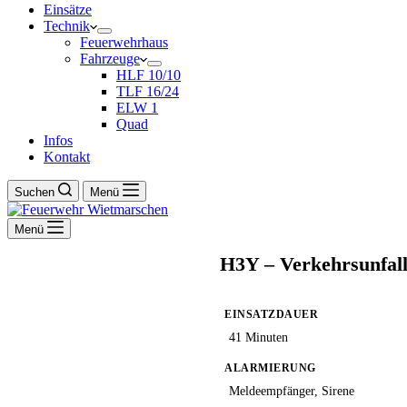
Einsätze
Technik
Feuerwehrhaus
Fahrzeuge
HLF 10/10
TLF 16/24
ELW 1
Quad
Infos
Kontakt
Suchen
Menü
Menü
H3Y – Verkehrsunfal
EINSATZDAUER
41 Minuten
ALARMIERUNG
Meldeempfänger, Sirene