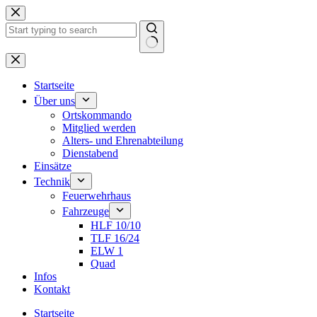
Zum
Inhalt
springen
Keine
Ergebnisse
Startseite
Über uns
Ortskommando
Mitglied werden
Alters- und Ehrenabteilung
Dienstabend
Einsätze
Technik
Feuerwehrhaus
Fahrzeuge
HLF 10/10
TLF 16/24
ELW 1
Quad
Infos
Kontakt
Startseite