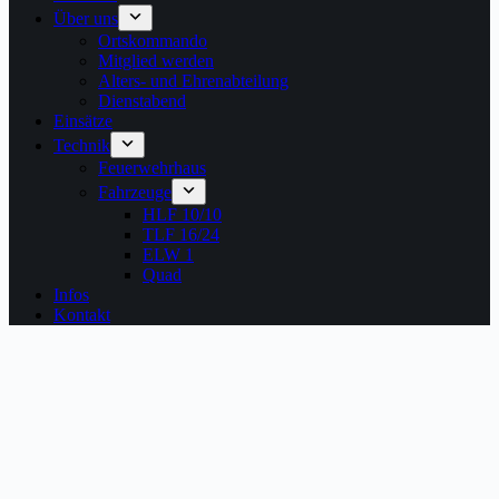
Über uns
Ortskommando
Mitglied werden
Alters- und Ehrenabteilung
Dienstabend
Einsätze
Technik
Feuerwehrhaus
Fahrzeuge
HLF 10/10
TLF 16/24
ELW 1
Quad
Infos
Kontakt