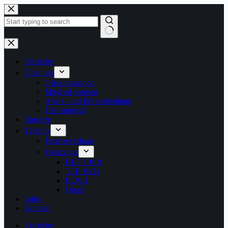
Zum
Inhalt
springen
Keine
Ergebnisse
Startseite
Über uns
Ortskommando
Mitglied werden
Alters- und Ehrenabteilung
Dienstabend
Einsätze
Technik
Feuerwehrhaus
Fahrzeuge
HLF 10/10
TLF 16/24
ELW 1
Quad
Infos
Kontakt
Startseite