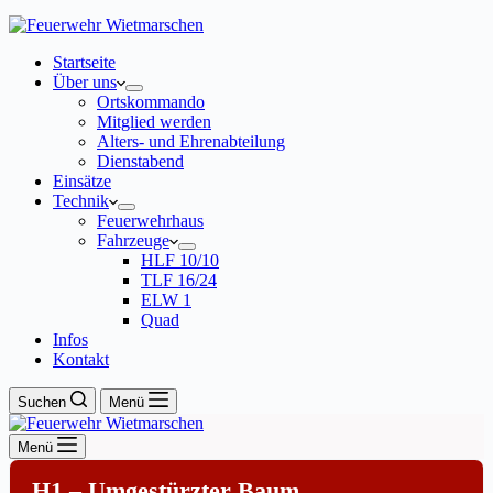
Startseite
Über uns
Ortskommando
Mitglied werden
Alters- und Ehrenabteilung
Dienstabend
Einsätze
Technik
Feuerwehrhaus
Fahrzeuge
HLF 10/10
TLF 16/24
ELW 1
Quad
Infos
Kontakt
Suchen
Menü
Menü
H1 – Umgestürzter Baum