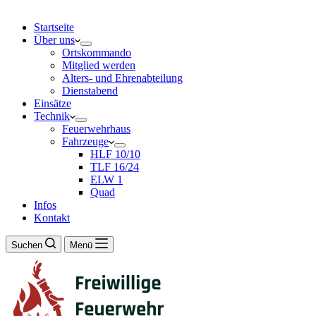
Startseite
Über uns
Ortskommando
Mitglied werden
Alters- und Ehrenabteilung
Dienstabend
Einsätze
Technik
Feuerwehrhaus
Fahrzeuge
HLF 10/10
TLF 16/24
ELW 1
Quad
Infos
Kontakt
Suchen
Menü