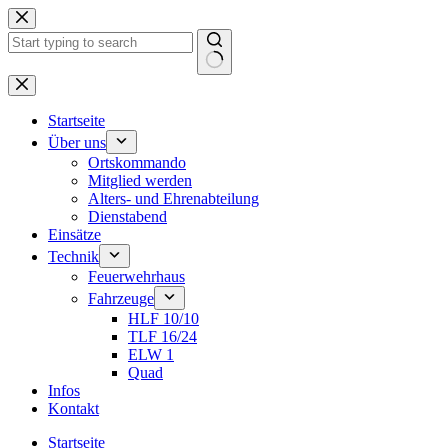
Zum
Inhalt
springen
Keine
Ergebnisse
Startseite
Über uns
Ortskommando
Mitglied werden
Alters- und Ehrenabteilung
Dienstabend
Einsätze
Technik
Feuerwehrhaus
Fahrzeuge
HLF 10/10
TLF 16/24
ELW 1
Quad
Infos
Kontakt
Startseite