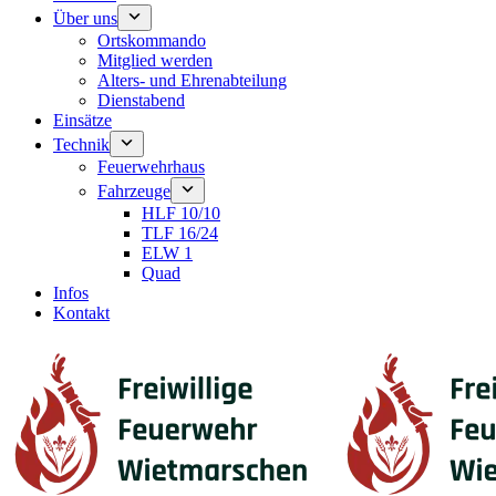
Über uns
Ortskommando
Mitglied werden
Alters- und Ehrenabteilung
Dienstabend
Einsätze
Technik
Feuerwehrhaus
Fahrzeuge
HLF 10/10
TLF 16/24
ELW 1
Quad
Infos
Kontakt