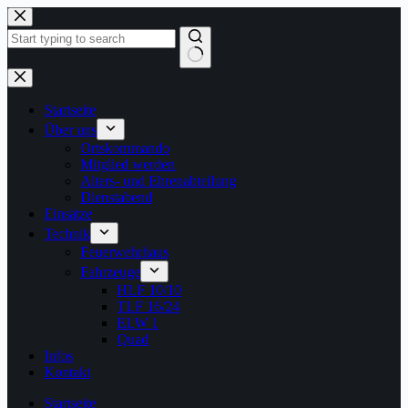
Zum
Inhalt
springen
Keine
Ergebnisse
Startseite
Über uns
Ortskommando
Mitglied werden
Alters- und Ehrenabteilung
Dienstabend
Einsätze
Technik
Feuerwehrhaus
Fahrzeuge
HLF 10/10
TLF 16/24
ELW 1
Quad
Infos
Kontakt
Startseite