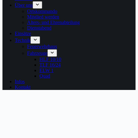
Über uns
Ortskommando
Mitglied werden
Alters- und Ehrenabteilung
Dienstabend
Einsätze
Technik
Feuerwehrhaus
Fahrzeuge
HLF 10/10
TLF 16/24
ELW 1
Quad
Infos
Kontakt