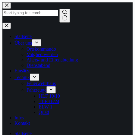
Zum
Inhalt
springen
Keine
Ergebnisse
Startseite
Über uns
Ortskommando
Mitglied werden
Alters- und Ehrenabteilung
Dienstabend
Einsätze
Technik
Feuerwehrhaus
Fahrzeuge
HLF 10/10
TLF 16/24
ELW 1
Quad
Infos
Kontakt
Startseite