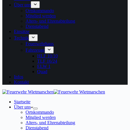
Über uns
Ortskommando
Mitglied werden
Alters- und Ehrenabteilung
Dienstabend
Einsätze
Technik
Feuerwehrhaus
Fahrzeuge
HLF 10/10
TLF 16/24
ELW 1
Quad
Infos
Kontakt
Startseite
Über uns
Ortskommando
Mitglied werden
Alters- und Ehrenabteilung
Dienstabend