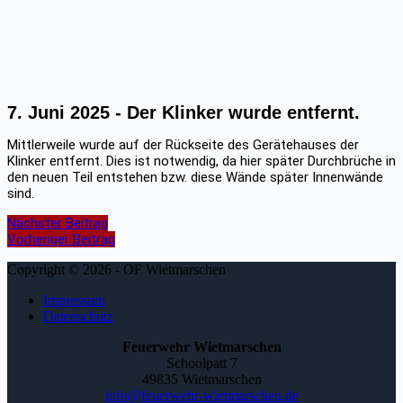
7. Juni 2025 -
Der Klinker wurde entfernt.
Mittlerweile wurde auf der Rückseite des Gerätehauses der
Klinker entfernt. Dies ist notwendig, da hier später Durchbrüche in
den neuen Teil entstehen bzw. diese Wände später Innenwände
sind.
Nächster Beitrag
Vorheriger Beitrag
Copyright © 2026 - OF Wietmarschen
Impressum
Datenschutz
Feuerwehr Wietmarschen
Schoolpatt 7
49835 Wietmarschen
info@feuerwehr-wietmarschen.de