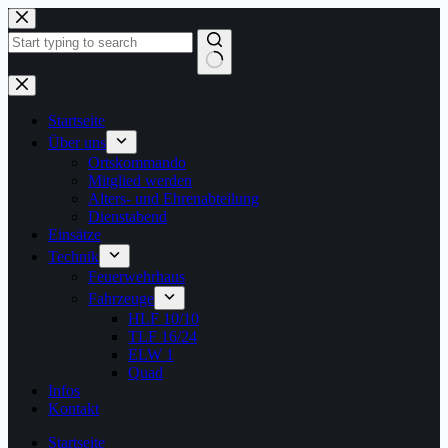
Zum
Inhalt
springen
Keine
Ergebnisse
Startseite
Über uns
Ortskommando
Mitglied werden
Alters- und Ehrenabteilung
Dienstabend
Einsätze
Technik
Feuerwehrhaus
Fahrzeuge
HLF 10/10
TLF 16/24
ELW 1
Quad
Infos
Kontakt
Startseite