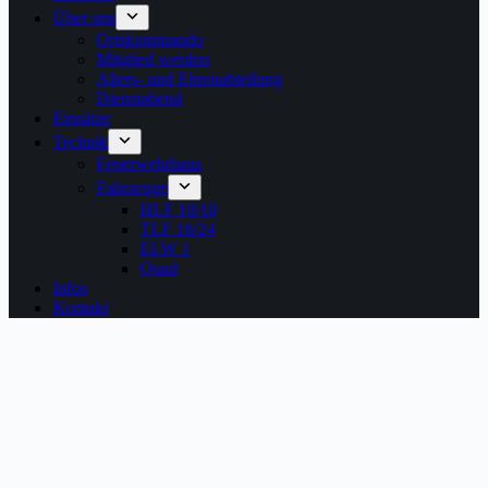
Über uns
Ortskommando
Mitglied werden
Alters- und Ehrenabteilung
Dienstabend
Einsätze
Technik
Feuerwehrhaus
Fahrzeuge
HLF 10/10
TLF 16/24
ELW 1
Quad
Infos
Kontakt