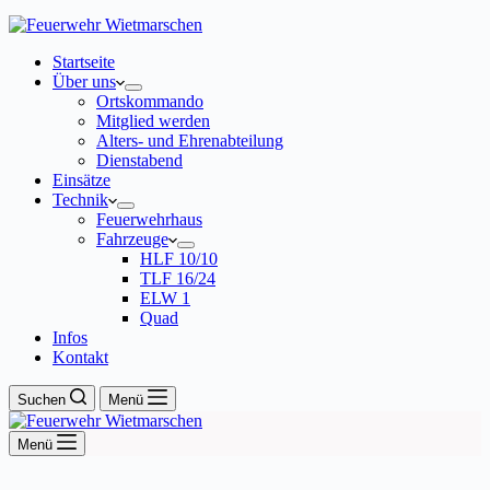
Startseite
Über uns
Ortskommando
Mitglied werden
Alters- und Ehrenabteilung
Dienstabend
Einsätze
Technik
Feuerwehrhaus
Fahrzeuge
HLF 10/10
TLF 16/24
ELW 1
Quad
Infos
Kontakt
Suchen
Menü
Menü