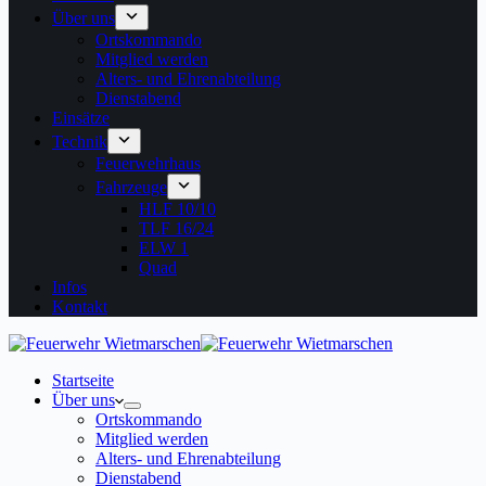
Über uns
Ortskommando
Mitglied werden
Alters- und Ehrenabteilung
Dienstabend
Einsätze
Technik
Feuerwehrhaus
Fahrzeuge
HLF 10/10
TLF 16/24
ELW 1
Quad
Infos
Kontakt
Startseite
Über uns
Ortskommando
Mitglied werden
Alters- und Ehrenabteilung
Dienstabend