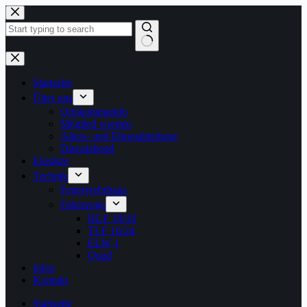
Zum
Inhalt
springen
Keine
Ergebnisse
Startseite
Über uns
Ortskommando
Mitglied werden
Alters- und Ehrenabteilung
Dienstabend
Einsätze
Technik
Feuerwehrhaus
Fahrzeuge
HLF 10/10
TLF 16/24
ELW 1
Quad
Infos
Kontakt
Startseite