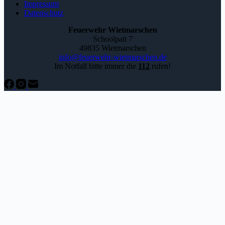
Impressum
Datenschutz
Feuerwehr Wietmarschen
Schoolpatt 7
49835 Wietmarschen
info@feuerwehr-wietmarschen.de
Im Notfall bitte immer die
112
rufen!