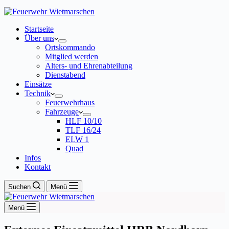
Startseite
Über uns
Ortskommando
Mitglied werden
Alters- und Ehrenabteilung
Dienstabend
Einsätze
Technik
Feuerwehrhaus
Fahrzeuge
HLF 10/10
TLF 16/24
ELW 1
Quad
Infos
Kontakt
Suchen
Menü
Menü