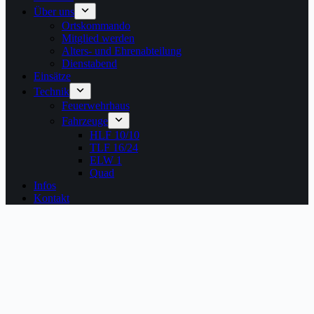
Über uns
Ortskommando
Mitglied werden
Alters- und Ehrenabteilung
Dienstabend
Einsätze
Technik
Feuerwehrhaus
Fahrzeuge
HLF 10/10
TLF 16/24
ELW 1
Quad
Infos
Kontakt