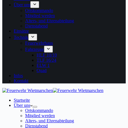
Über uns
Ortskommando
Mitglied werden
Alters- und Ehrenabteilung
Dienstabend
Einsätze
Technik
Feuerwehrhaus
Fahrzeuge
HLF 10/10
TLF 16/24
ELW 1
Quad
Infos
Kontakt
Startseite
Über uns
Ortskommando
Mitglied werden
Alters- und Ehrenabteilung
Dienstabend