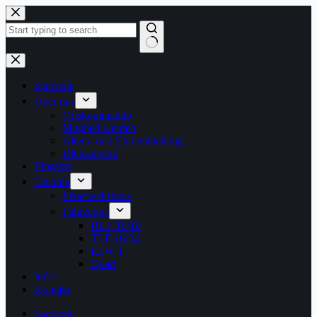
Zum
Inhalt
springen
Keine
Ergebnisse
Startseite
Über uns
Ortskommando
Mitglied werden
Alters- und Ehrenabteilung
Dienstabend
Einsätze
Technik
Feuerwehrhaus
Fahrzeuge
HLF 10/10
TLF 16/24
ELW 1
Quad
Infos
Kontakt
Startseite