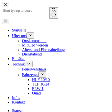
Zum
Inhalt
springen
Keine
Ergebnisse
Startseite
Über uns
Ortskommando
Mitglied werden
Alters- und Ehrenabteilung
Dienstabend
Einsätze
Technik
Feuerwehrhaus
Fahrzeuge
HLF 10/10
TLF 16/24
ELW 1
Quad
Infos
Kontakt
Startseite