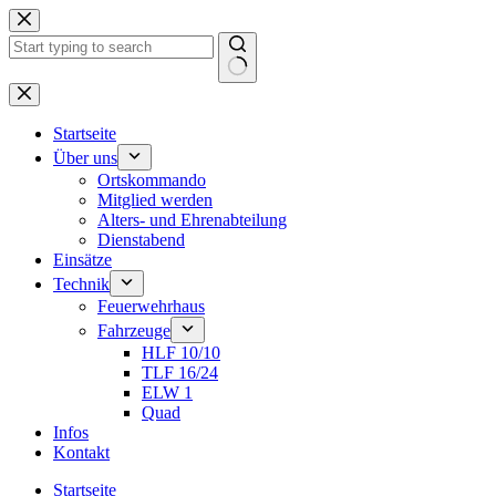
Zum
Inhalt
springen
Keine
Ergebnisse
Startseite
Über uns
Ortskommando
Mitglied werden
Alters- und Ehrenabteilung
Dienstabend
Einsätze
Technik
Feuerwehrhaus
Fahrzeuge
HLF 10/10
TLF 16/24
ELW 1
Quad
Infos
Kontakt
Startseite