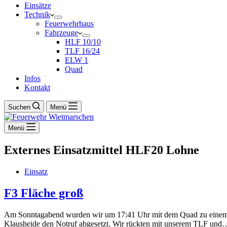
Einsätze
Technik
Feuerwehrhaus
Fahrzeuge
HLF 10/10
TLF 16/24
ELW 1
Quad
Infos
Kontakt
Suchen
Menü
Menü
Externes Einsatzmittel
HLF20 Lohne
Einsatz
F3 Fläche groß
Am Sonntagabend wurden wir um 17:41 Uhr mit dem Quad zu einem W
Klausheide den Notruf abgesetzt. Wir rückten mit unserem TLF und