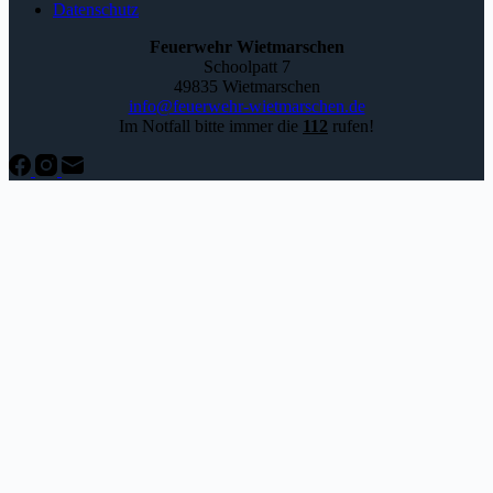
Datenschutz
Feuerwehr Wietmarschen
Schoolpatt 7
49835 Wietmarschen
info@feuerwehr-wietmarschen.de
Im Notfall bitte immer die
112
rufen!