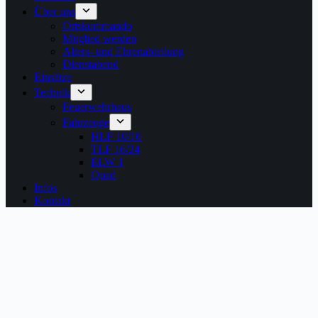
Über uns
Ortskommando
Mitglied werden
Alters- und Ehrenabteilung
Dienstabend
Einsätze
Technik
Feuerwehrhaus
Fahrzeuge
HLF 10/10
TLF 16/24
ELW 1
Quad
Infos
Kontakt