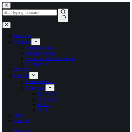
Zum
Inhalt
springen
Keine
Ergebnisse
Startseite
Über uns
Ortskommando
Mitglied werden
Alters- und Ehrenabteilung
Dienstabend
Einsätze
Technik
Feuerwehrhaus
Fahrzeuge
HLF 10/10
TLF 16/24
ELW 1
Quad
Infos
Kontakt
Startseite