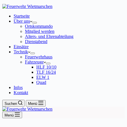
Startseite
Über uns
Ortskommando
Mitglied werden
Alters- und Ehrenabteilung
Dienstabend
Einsätze
Technik
Feuerwehrhaus
Fahrzeuge
HLF 10/10
TLF 16/24
ELW 1
Quad
Infos
Kontakt
Suchen
Menü
Menü